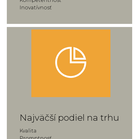
Kompetentnosť
Inovatívnosť
Najväčší podiel na trhu
Kvalita
Promptnosť