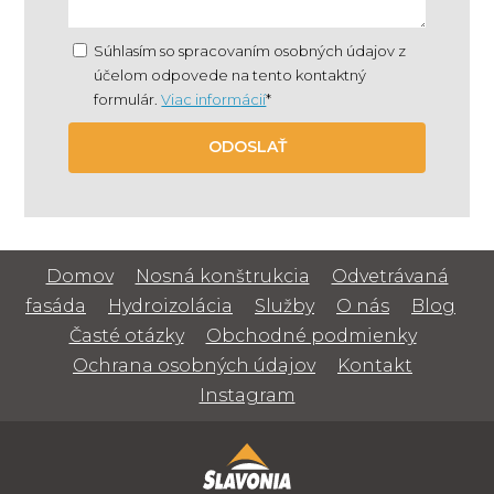
Súhlasím so spracovaním osobných údajov z
účelom odpovede na tento kontaktný
formulár.
Viac informácií
*
ODOSLAŤ
Domov
Nosná konštrukcia
Odvetrávaná
fasáda
Hydroizolácia
Služby
O nás
Blog
Časté otázky
Obchodné podmienky
Ochrana osobných údajov
Kontakt
Instagram