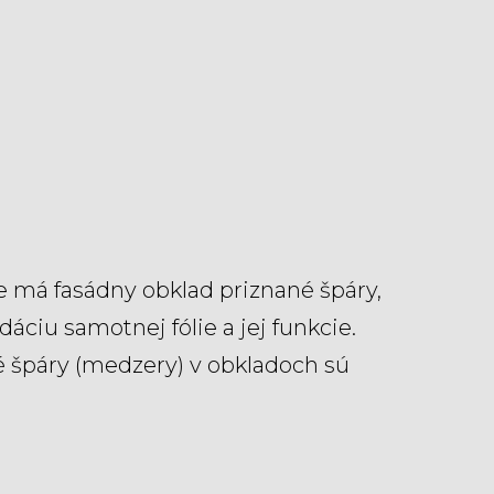
de má fasádny obklad priznané špáry,
áciu samotnej fólie a jej funkcie.
ké špáry (medzery) v obkladoch sú