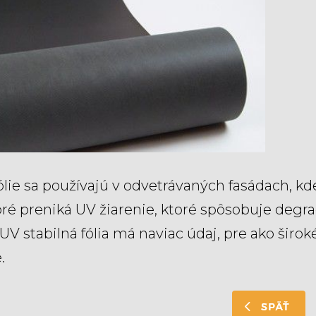
fólie sa používajú v odvetrávaných fasádach, k
oré preniká UV žiarenie, ktoré spôsobuje degrad
UV stabilná fólia má naviac údaj, pre ako širo
.