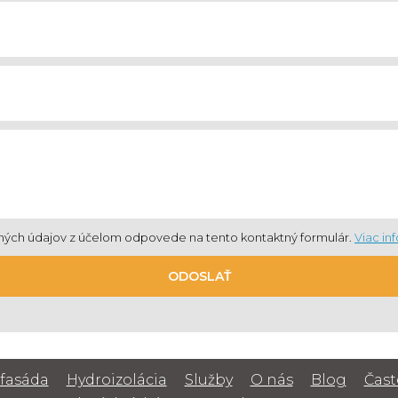
ných údajov z účelom odpovede na tento kontaktný formulár.
Viac in
ODOSLAŤ
fasáda
Hydroizolácia
Služby
O nás
Blog
Čast