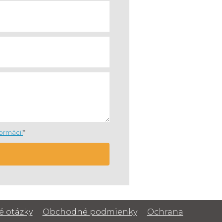
formácií
*
é otázky
Obchodné podmienky
Ochrana