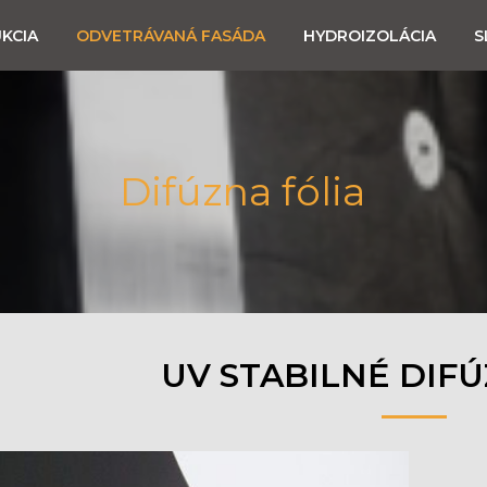
KCIA
ODVETRÁVANÁ FASÁDA
HYDROIZOLÁCIA
S
Difúzna fólia
UV STABILNÉ DIFÚ