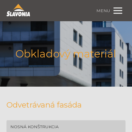
MENU
Obkladový materiál
Odvetrávaná fasáda
NOSNÁ KONŠTRUKCIA