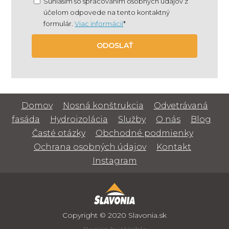
Súhlasím so spracovaním osobných údajov z
účelom odpovede na tento kontaktný
formulár.
Viac informácií
*
ODOSLAŤ
Domov
Nosná konštrukcia
Odvetrávaná
fasáda
Hydroizolácia
Služby
O nás
Blog
Časté otázky
Obchodné podmienky
Ochrana osobných údajov
Kontakt
Instagram
Copyright © 2020 Slavonia.sk