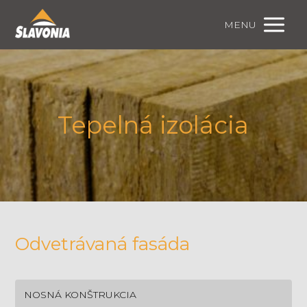
MENU
Tepelná izolácia
Odvetrávaná fasáda
NOSNÁ KONŠTRUKCIA