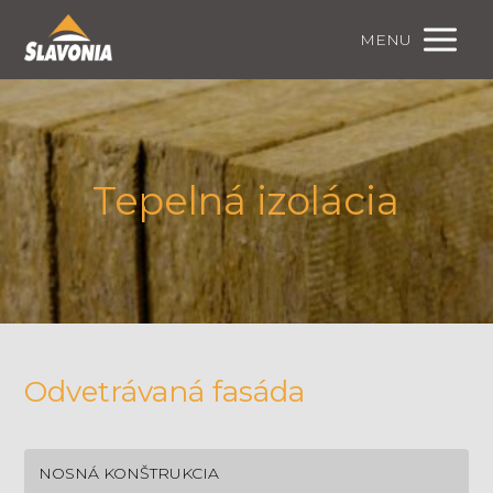
MENU
Tepelná izolácia
Odvetrávaná fasáda
NOSNÁ KONŠTRUKCIA